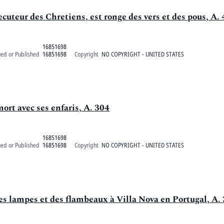
cuteur des Chretiens, est ronge des vers et des pous, A.
16851698
ued or Published
16851698
Copyright
NO COPYRIGHT - UNITED STATES
mort avec ses enfaris, A. 304
16851698
ued or Published
16851698
Copyright
NO COPYRIGHT - UNITED STATES
des lampes et des flambeaux à Villa Nova en Portugal, A.