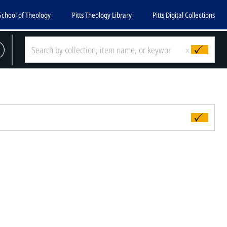
School of Theology
Pitts Theology Library
Pitts Digital Collections
x