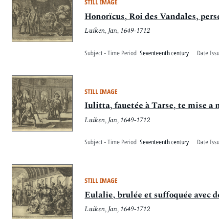
STILL IMAGE
Honorïcus, Roi des Vandales, perse
Luiken, Jan, 1649-1712
Subject - Time Period
Seventeenth century
Date Iss
STILL IMAGE
Iulitta, fauetée à Tarse, te mise a 
Luiken, Jan, 1649-1712
Subject - Time Period
Seventeenth century
Date Iss
STILL IMAGE
Eulalie, brulée et suffoquée avec 
Luiken, Jan, 1649-1712