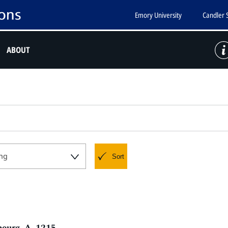
Emory University
Candler 
ABOUT
ng
Sort
bourg, A. 1215