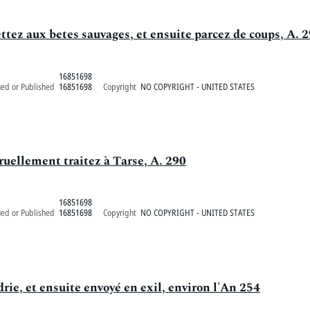
tez aux betes sauvages, et ensuite parcez de coups, A. 
16851698
ued or Published
16851698
Copyright
NO COPYRIGHT - UNITED STATES
ruellement traitez à Tarse, A. 290
16851698
ued or Published
16851698
Copyright
NO COPYRIGHT - UNITED STATES
rie, et ensuite envoyé en exil, environ l'An 254