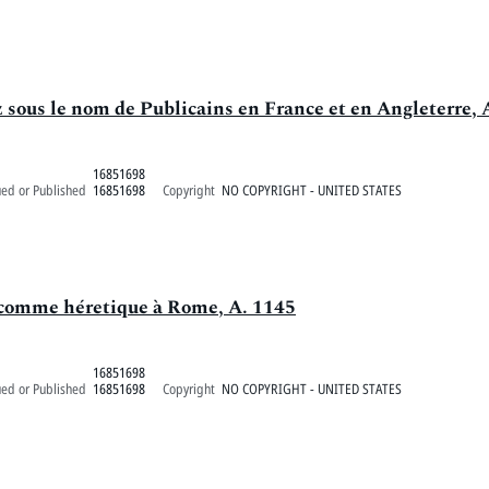
sous le nom de Publicains en France et en Angleterre, 
16851698
ued or Published
16851698
Copyright
NO COPYRIGHT - UNITED STATES
é comme héretique à Rome, A. 1145
16851698
ued or Published
16851698
Copyright
NO COPYRIGHT - UNITED STATES