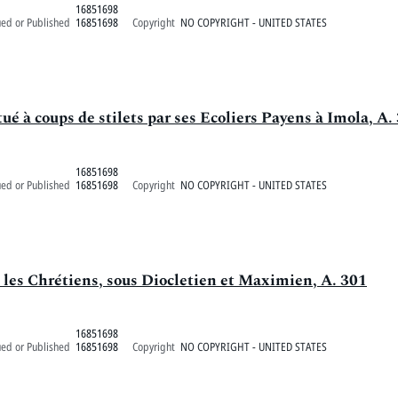
16851698
ued or Published
16851698
Copyright
NO COPYRIGHT - UNITED STATES
ué à coups de stilets par ses Ecoliers Payens à Imola, A.
16851698
ued or Published
16851698
Copyright
NO COPYRIGHT - UNITED STATES
e les Chrétiens, sous Diocletien et Maximien, A. 301
16851698
ued or Published
16851698
Copyright
NO COPYRIGHT - UNITED STATES