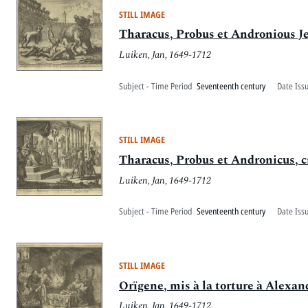
STILL IMAGE
Tharacus, Probus et Andronious Jet
Luiken, Jan, 1649-1712
Subject - Time Period
Seventeenth century
Date Iss
STILL IMAGE
Tharacus, Probus et Andronicus, c
Luiken, Jan, 1649-1712
Subject - Time Period
Seventeenth century
Date Iss
STILL IMAGE
Orïgene, mis à la torture à Alexand
Luiken, Jan, 1649-1712